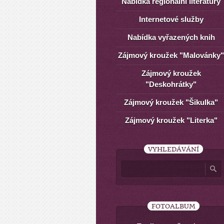
Nabídka regionální literatury
Internetové služby
Nabídka vyřazených knih
Zájmový kroužek "Malovánky"
Zájmový kroužek
"Deskohrátky"
Zájmový kroužek "Šikulka"
Zájmový kroužek "Literka"
VYHLEDÁVÁNÍ
FOTOALBUM