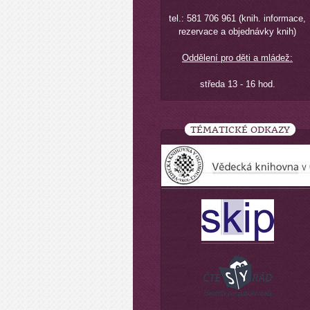
tel.: 581 706 961 (knih. informace,
rezervace a objednávky knih)
Oddělení pro děti a mládež:
středa 13 - 16 hod.
TÉMATICKÉ ODKAZY