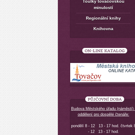
Toulky tovačovskou
minulostí
Regionální knihy
Knihovna
ON-LINE KATALOG
PŮJČOVNÍ DOBA
Budova Městského úřadu (náměstí) 
oddělení pro dospělé čtenáře:
pondělí 8 - 12 13 - 17 hod. čtvrtek 
- 12 13 - 17 hod.