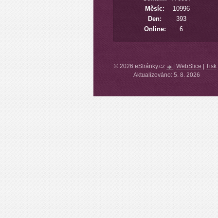
Měsíc:
10996
Den:
393
Online:
6
© 2026 eStránky.cz
|
WebSlice
|
Tisk
Aktualizováno: 5. 8. 2026