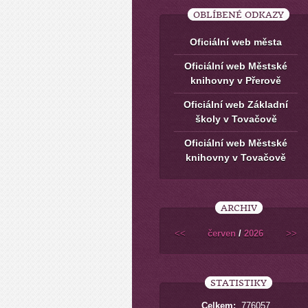
OBLÍBENÉ ODKAZY
Oficiální web města
Oficiální web Městské
knihovny v Přerově
Oficiální web Základní
školy v Tovačově
Oficiální web Městské
knihovny v Tovačově
ARCHIV
<<
červen
/
2026
>>
STATISTIKY
Celkem:
776057