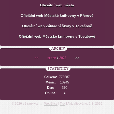
Oficiální web města
Oficiální web Městské knihovny v Přerově
Oficiální web Základní školy v Tovačově
Oficiální web Městské knihovny v Tovačově
ARCHIV
<<
srpen
/
2026
>>
STATISTIKY
Celkem:
776587
Měsíc:
10945
Den:
370
Online:
4
© 2026 eStránky.cz
|
WebSlice
|
Tisk
|
Aktualizováno: 5. 8. 2026