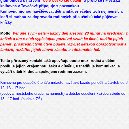
gramotnosti s názvem
"Celé Česko čte dětem"
a proto se i Městská
knihovna v Tovačově připojuje s pozvánkou.
Knihovnu mohou navštěvovat děti a mládež včetně těch nejmenších,
kteří si mohou za doprovodu rodinných příslušníků také půjčovat
knížky.
Motto:
Věnujte svým dětem každý den alespoň 20 minut na předčítání z
knížek a tím v nich vypěstujete pozitivní vztah ke čtení, utužíte jejich
paměť, prostřednictvím čtení budete rozvíjet dětskou obrazotvornost a
fantazii, rozšíříte jejich slovní zásobu a zdokonalíte řeč.
Tento přirozený kontakt také upevňuje pouto mezi rodiči a dětmi,
posiluje jejich vzájemnou lásku a důvěru, usnadňuje komunikaci a
vytváří dítěti klidné a spokojené rodinné zázemí.
Knihovnu pro dospělé čtenáře můžete navštívit každé pondělí a čtvrtek od 8
12, 13 - 17 hod.
(budova městského úřadu na náměstí) a dětské oddělení každou středu od
13 - 17 hod. (budova ZŠ).