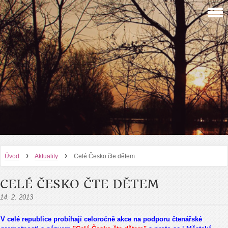
›
›
Úvod
Aktuality
Celé Česko čte dětem
CELÉ ČESKO ČTE DĚTEM
14. 2. 2013
V celé republice probíhají celoročně akce na podporu čtenářské