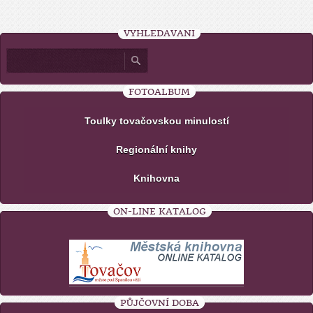
VYHLEDÁVÁNÍ
FOTOALBUM
Toulky tovačovskou minulostí
Regionální knihy
Knihovna
ON-LINE KATALOG
PŮJČOVNÍ DOBA