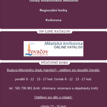
Toulky tovačovskou minulostí
Regionální knihy
Knihovna
ON-LINE KATALOG
PŮJČOVNÍ DOBA
Budova Městského úřadu (náměstí) - oddělení pro dospělé čtenáře:
pondělí 8 - 12 13 - 17 hod. čtvrtek 8 - 12 13 - 17 hod.
tel.: 581 706 961 (knih. informace, rezervace a objednávky knih)
Oddělení pro děti a mládež:
středa 13 - 16 hod.