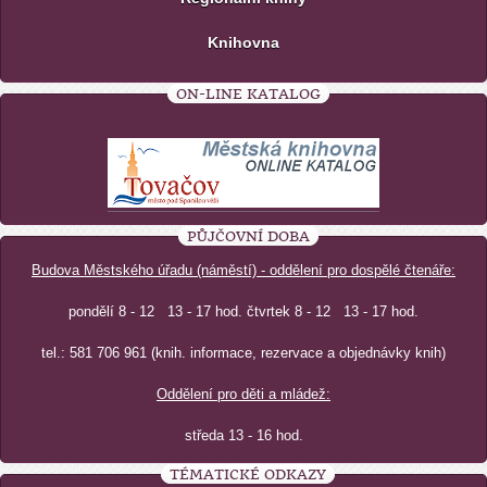
Knihovna
ON-LINE KATALOG
PŮJČOVNÍ DOBA
Budova Městského úřadu (náměstí) - oddělení pro dospělé čtenáře:
pondělí 8 - 12 13 - 17 hod. čtvrtek 8 - 12 13 - 17 hod.
tel.: 581 706 961 (knih. informace, rezervace a objednávky knih)
Oddělení pro děti a mládež:
středa 13 - 16 hod.
TÉMATICKÉ ODKAZY