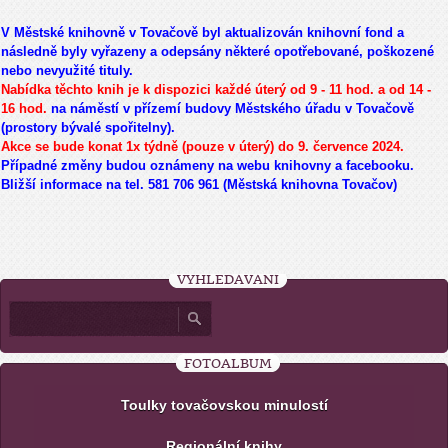
V Městské knihovně v Tovačově byl aktualizován knihovní fond a
následně byly vyřazeny a odepsány některé opotřebované, poškozené
nebo nevyužité tituly.
Nabídka těchto knih je k dispozici každé úterý od 9 - 11 hod. a od 14 -
16 hod.
na náměstí v přízemí budovy Městského úřadu v Tovačově
(prostory bývalé spořitelny).
Akce se bude konat 1x týdně (pouze v úterý) do 9. července 2024.
Případné změny budou oznámeny na webu knihovny a facebooku.
Bližší informace na tel. 581 706 961 (Městská knihovna Tovačov)
VYHLEDÁVÁNÍ
FOTOALBUM
Toulky tovačovskou minulostí
Regionální knihy