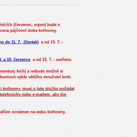
sících (červenec, srpen) bude v
ezena půjčovní doba knihovny.
no do 11. 7. (čtvrtek)
a od 15. 7. -
3. a 10. července
a od 15. 7. - zavřeno.
inventury knih) a nebude možné si
 domluvit výběr většího množství knih.
i knihovny, musí o tuto službu požádat
 telefonicky nebo e-mailem, aby tím
enářům oznámen na webu knihovny,
.