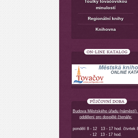
Toulky tovačovskou
minulostí
Regionální knihy
Knihovna
ON-LINE KATALOG
PŮJČOVNÍ DOBA
Budova Městského úřadu (náměstí) 
oddělení pro dospělé čtenáře:
pondělí 8 - 12 13 - 17 hod. čtvrtek 
- 12 13 - 17 hod.