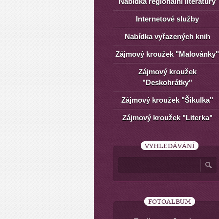
Nabídka regionální literatury
Internetové služby
Nabídka vyřazených knih
Zájmový kroužek "Malovánky"
Zájmový kroužek
"Deskohrátky"
Zájmový kroužek "Šikulka"
Zájmový kroužek "Literka"
VYHLEDÁVÁNÍ
FOTOALBUM