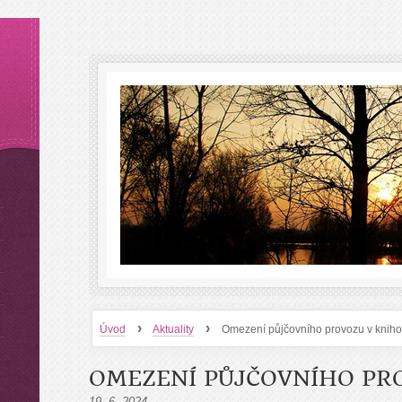
›
›
Úvod
Aktuality
Omezení půjčovního provozu v knih
OMEZENÍ PŮJČOVNÍHO PR
19. 6. 2024