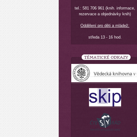
tel.: 581 706 961 (knih. informace,
rezervace a objednávky knih)
Oddělení pro děti a mládež:
středa 13 - 16 hod.
TÉMATICKÉ ODKAZY