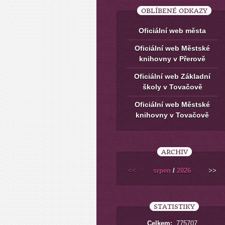
OBLÍBENÉ ODKAZY
Oficiální web města
Oficiální web Městské
knihovny v Přerově
Oficiální web Základní
školy v Tovačově
Oficiální web Městské
knihovny v Tovačově
ARCHIV
<<
srpen
/
2026
>>
STATISTIKY
Celkem:
775707