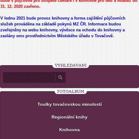
bude v půjčovně pro dospělé čtenáře i v knihovně pro děti a mládež do
31. 12. 2020 zavřeno.
V lednu 2021 bude provoz knihovny a forma zajištění půjčovních
služeb prováděna na základě pokynů MZ ČR. Informace budou
zveřejněny na webu knihovny, vývěsce na vchodu do knihovny a
zaslány sms prostřednictvím Městského úřadu v Tovačově.
VYHLEDÁVÁNÍ
FOTOALBUM
Toulky tovačovskou minulostí
Regionální knihy
Knihovna