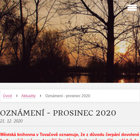
›
›
Úvod
Aktuality
Oznámení - prosinec 2020
OZNÁMENÍ - PROSINEC 2020
21. 12. 2020
Městská knihovna v Tovačově oznamuje, že z důvodu čerpání dovolené