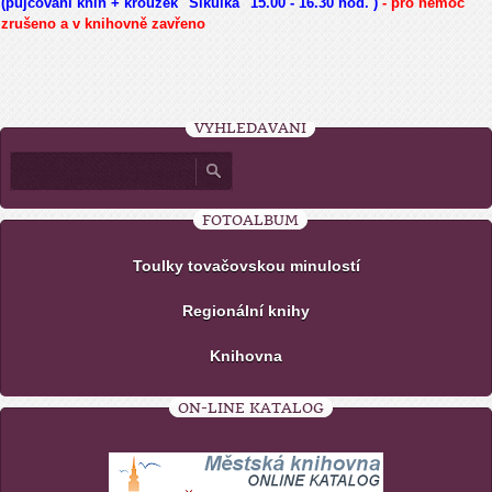
(půjčování knih + kroužek "Šikulka" 15.00 - 16.30 hod. )
- pro nemoc
zrušeno a v knihovně zavřeno
VYHLEDÁVÁNÍ
FOTOALBUM
Toulky tovačovskou minulostí
Regionální knihy
Knihovna
ON-LINE KATALOG