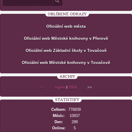
OBLÍBENÉ ODKAZY
Oficiální web města
Oficiální web Městské knihovny v Přerově
Oficiální web Základní školy v Tovačově
Oficiální web Městské knihovny v Tovačově
ARCHIV
<<
srpen
/
2026
>>
STATISTIKY
Celkem:
776839
Měsíc:
10837
Den:
288
Online:
5