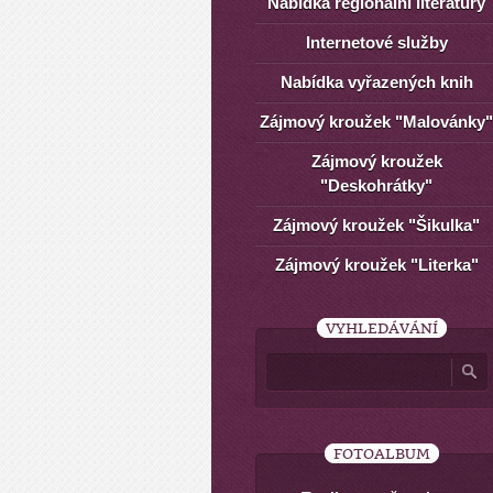
Nabídka regionální literatury
Internetové služby
Nabídka vyřazených knih
Zájmový kroužek "Malovánky"
Zájmový kroužek
"Deskohrátky"
Zájmový kroužek "Šikulka"
Zájmový kroužek "Literka"
VYHLEDÁVÁNÍ
FOTOALBUM