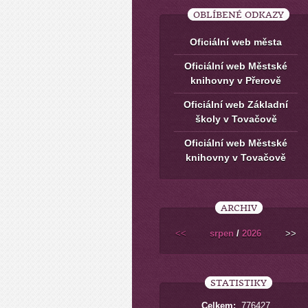
OBLÍBENÉ ODKAZY
Oficiální web města
Oficiální web Městské
knihovny v Přerově
Oficiální web Základní
školy v Tovačově
Oficiální web Městské
knihovny v Tovačově
ARCHIV
<<
srpen
/
2026
>>
STATISTIKY
Celkem:
776427