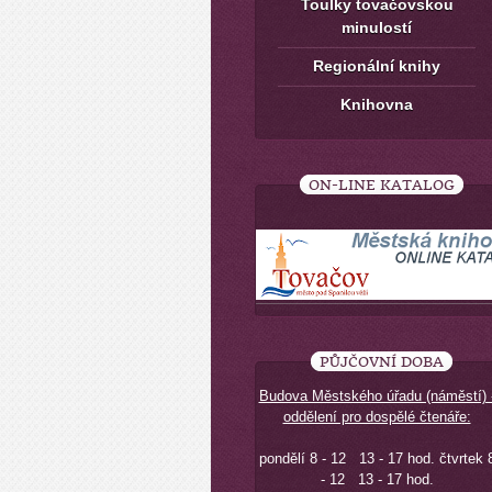
Toulky tovačovskou
minulostí
Regionální knihy
Knihovna
ON-LINE KATALOG
PŮJČOVNÍ DOBA
Budova Městského úřadu (náměstí) 
oddělení pro dospělé čtenáře:
pondělí 8 - 12 13 - 17 hod. čtvrtek 
- 12 13 - 17 hod.