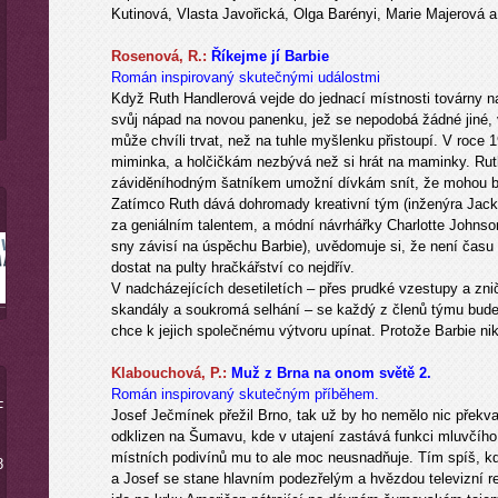
Kutinová, Vlasta Javořická, Olga Barényi, Marie Majerová a
Rosenová, R.:
Říkejme jí Barbie
Román inspirovaný skutečnými událostmi
Když Ruth Handlerová vejde do jednací místnosti továrny na
svůj nápad na novou panenku, jež se nepodobá žádné jiné, v
může chvíli trvat, než na tuhle myšlenku přistoupí. V roce
miminka, a holčičkám nezbývá než si hrát na maminky. Rut
záviděníhodným šatníkem umožní dívkám snít, že mohou bý
Zatímco Ruth dává dohromady kreativní tým (inženýra Jack
za geniálním talentem, a módní návrhářky Charlotte Johnson
sny závisí na úspěchu Barbie), uvědomuje si, že není čas
dostat na pulty hračkářství co nejdřív.
V nadcházejících desetiletích – přes prudké vzestupy a znič
skandály a soukromá selhání – se každý z členů týmu bude
chce k jejich společnému výtvoru upínat. Protože Barbie ni
Klabouchová, P.:
Muž z Brna na onom světě 2.
Román inspirovaný skutečným příběhem.
-
Josef Ječmínek přežil Brno, tak už by ho nemělo nic překv
odklizen na Šumavu, kde v utajení zastává funkci mluvčího
místních podivínů mu to ale moc neusnadňuje. Tím spíš, kd
8
a Josef se stane hlavním podezřelým a hvězdou televizní r