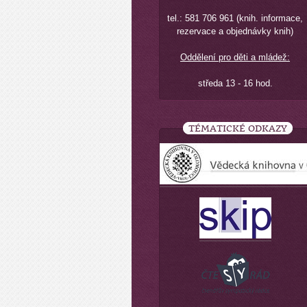
tel.: 581 706 961 (knih. informace,
rezervace a objednávky knih)
Oddělení pro děti a mládež:
středa 13 - 16 hod.
TÉMATICKÉ ODKAZY