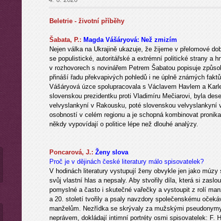
Beletrie - životní příběhy
Ša
bata, P.:
Magda Vášáryová: Než zmizím
Nejen válka na Ukrajině ukazuje, že žijeme v přelomové době
se populistické, autoritářské a extrémní politické strany a
v rozhovorech s novinářem Petrem Šabatou popisuje způsobem
přináší řadu překvapivých pohledů i ne úplně známých faktů z
Vášáryová úzce spolupracovala s Václavem Havlem a Kar
slovenskou prezidentku proti Vladimíru Mečiarovi, byla dese
velvyslankyní v Rakousku, poté slovenskou velvyslankyní 
osobností v celém regionu a je schopná kombinovat pronika
někdy vypovídají o politice lépe než dlouhé analýzy.
Poncarová, J.:
Ženy slova
Proč je v dějinách české literatury málo spisovatelek?
V hodinách literatury vystupují ženy obvykle jen jako múzy 
svůj vlastní hlas a nepsaly. Aby stvořily díla, která si zasl
pomyslné a často i skutečné vařečky a vystoupit z rolí ma
a 20. století tvořily a psaly navzdory společenskému očeká
manželům. Nezřídka se skrývaly za mužskými pseudonymy
neprávem, dokládají intimní portréty osmi spisovatelek: F.