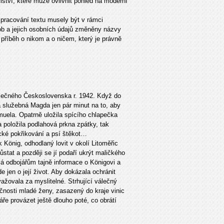
tví, které může ovlivnit pohled na moderní
zpracování textu musely být v rámci
b a jejich osobních údajů změněny názvy
ý příběh o nikom a o ničem, který je právně
válečného Československa r. 1942. Když do
služebná Magda jen pár minut na to, aby
muela. Opatrně uložila spícího chlapečka
 položila podlahová prkna zpátky, tak
cké pokřikování a psí štěkot…
k König, odhodlaný lovit v okolí Litoměřic
stat a později se jí podaří ukrýt maličkého
á odbojářům tajně informace o Königovi a
e jen o její život. Aby dokázala ochránit
žovala za myslitelné. Strhující válečný
ečnosti mladé ženy, zasazený do kraje vinic
ře provázet ještě dlouho poté, co obrátí