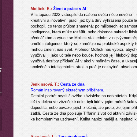
Mollick, E.:
Život a práce s AI
V listopadu 2022 vstoupilo do našeho světa něco nového – 
kreativní a inovativní práci, jež byla dřív vyhrazena pouze 
pochopil, co tento průlom znamená: po milionech let samost
inteligence, která může rozšířit, nebo dokonce nahradit li
přednáškám a výuce se Mollick stal jedním z nejvýznamnějš
umělé inteligence, který se zaměřuje na praktické aspekty t
mohou změnit náš svět. Profesor Mollick nás vybízí, abych
využívali ji jako učitele nebo kouče, hodnotí její hluboký 
využívá desítky příkladů AI v akci v reálném čase, a ukaz
společně s inteligentními stroji a proč je nezbytné, abychom
Jenkinsová, T.:
Cesta ze dna
Román inspirovaný skutečným příběhem.
Detailní portrét mysli člověka závislého na narkoticích. Kdy
leží v deliriu ve vězeňské cele, byli lidé v jejím městě šoko
dopustila, nebo povaze jejích zločinů, ale proto, že jejím přít
zatkli. Cesta ze dna popisuje Tiffanin život od aktivní závisl
ke kompletnímu uzdravení. Kniha nabízí naději a inspiraci 
Strachová, L.:
Zmanipulovaná