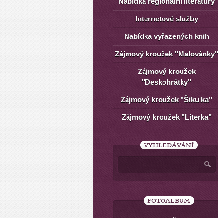
Nabídka regionální literatury
Internetové služby
Nabídka vyřazených knih
Zájmový kroužek "Malovánky"
Zájmový kroužek
"Deskohrátky"
Zájmový kroužek "Šikulka"
Zájmový kroužek "Literka"
VYHLEDÁVÁNÍ
FOTOALBUM