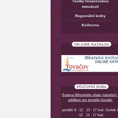
Toulky tovačovskou
minulostí
Regionální knihy
Knihovna
ON-LINE KATALOG
PŮJČOVNÍ DOBA
Budova Městského úřadu (náměstí) 
oddělení pro dospělé čtenáře:
pondělí 8 - 12 13 - 17 hod. čtvrtek 
- 12 13 - 17 hod.