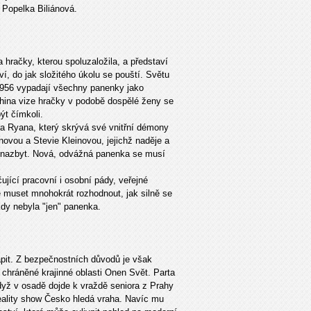
 Popelka Biliánová.
 hračky, kterou spoluzaložila, a představí
í, do jak složitého úkolu se pouští. Světu
 1956 vypadají všechny panenky jako
hina vize hračky v podobě dospělé ženy se
t čímkoli.
a Ryana, který skrývá své vnitřní démony
ovou a Stevie Kleinovou, jejichž naděje a
u nazbyt. Nová, odvážná panenka se musí
ující pracovní i osobní pády, veřejné
 muset mnohokrát rozhodnout, jak silně se
kdy nebyla "jen" panenka.
apit. Z bezpečnostních důvodů je však
 chráněné krajinné oblasti Onen Svět. Parta
yž v osadě dojde k vraždě seniora z Prahy
eality show Česko hledá vraha. Navíc mu