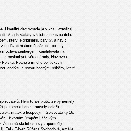
. Liberální demokracie je v krizi, vzmáhají
 hnutí. Magda Vašáryová tuto zlomovou dobu
, který je originální, barvitý, a navíc
 nedávné historie či zákulisí politiky.
lem Schwarzenbergem, kandidovala na
t let poslankyní Národní rady, Havlovou
v Polsku. Poznala mnoho politických
vou analýzu s pozoruhodnými příběhy, které
spisovatelů. Není to ale proto, že by neměly
ouží pozornost i dnes, musely odložit
nželek, matek a hospodyní. Spisovatelky 19.
vání, životním útrapám i žárlivým
. Že na ně školní osnovy zapomněly
 Háj, Felix Téver, Růžena Svobodová, Amálie