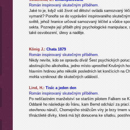
Román inspirovaný skutečným příběhem.
Jaké to je, když váš život od dětství ovládá samozvaný léč
vymanit? Ponořte se do vyprávění inspirovaného skutečným 
světě, jehož hranice určoval samozvaný léčitel a vůdce sp
sekta. Poznejte její příběh plný psychologické manipulace, 
také osvobození, úlevy a naděje.
König J.:
Chata 1879
Román inspirovaný skutečným příběhem.
Nikdy nevíte, kdo se opravdu dívá! Šest psychických poru
abstinujícího alkoholika, jedno místo uprostřed Krušných ho
hlavním hrdinou jeho několik posledních let končících na C
mohla vzniknout dle skutečných událostí.
Lind, H.:
Tisíc a jeden den
Román inspirovaný skutečným příběhem.
Po nešťastném manželství se starším pilotem Falkem se Ka
Oddaně ho následuje do Íránu, kam Bernd odchází za prací.
otevřenou náručí, Chomejního strážcům víry je brzy trnem 
třináctileté dívky, která má být donucena ke sňatku, postih