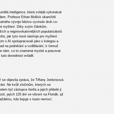
umělá inteligence, která zvládá vykonávat
lidem. Profesor Ethan Mollick okamžitě
atného vývoje lidstvo vyvinulo druh co-
dské myšlení. Díky svým článkům,
ích a nejprovokativnějších popularizátorů
oho, jak tyto nové nástroje pro myšlení
om s AI spolupracovali jako s kolegou a
dopad na podnikání a vzdělávání, k čemuž
uje nám, co to znamená myslet a pracovat
 tuto dovednost ovládli.
ž se objevila zpráva, že Tiffany Jenkinsová
váni. Ne kvůli zločinům, kterých se
elem byl zástupce šerifa a jejich přátelé ji
osti, jejích 120 dní ve vězení na Floridě, až
každému, kdo bojuje s touto nemocí.