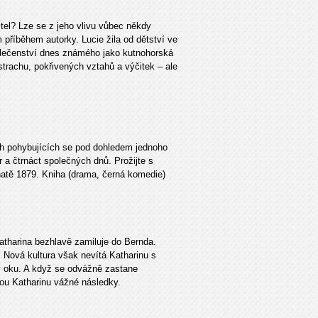
itel? Lze se z jeho vlivu vůbec někdy
příběhem autorky. Lucie žila od dětství ve
olečenství dnes známého jako kutnohorská
strachu, pokřivených vztahů a výčitek – ale
ch pohybujících se pod dohledem jednoho
r a čtrnáct společných dnů. Prožijte s
hatě 1879. Kniha (drama, černá komedie)
tharina bezhlavě zamiluje do Bernda.
 Nová kultura však nevítá Katharinu s
v oku. A když se odvážně zastane
nou Katharinu vážné následky.