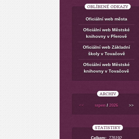
OBLÍBENÉ ODKAZY
Oficiální web města
Oficiální web Městské
knihovny v Přerově
Oficiální web Základní
školy v Tovačově
Oficiální web Městské
knihovny v Tovačově
ARCHIV
<<
srpen
/
2026
>>
STATISTIKY
Celkem:
776192