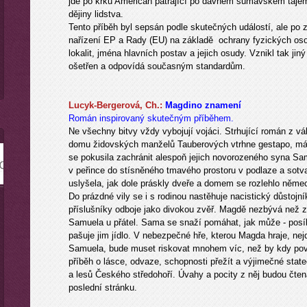
jde po krku Američan pátrající po dávném šumavském tajems
dějiny lidstva.
Tento příběh byl sepsán podle skutečných událostí, ale po 
nařízení EP a Rady (EU) na základě ochrany fyzických oso
lokalit, jména hlavních postav a jejich osudy. Vznikl tak jin
ošetřen a odpovídá současným standardům.
Lucyk-Bergerová, Ch.:
Magdino znamení
Román inspirovaný skutečným příběhem.
Ne všechny bitvy vždy vybojují vojáci. Strhující román z 
domu židovských manželů Tauberových vtrhne gestapo, má 
se pokusila zachránit alespoň jejich novorozeného syna Sa
v peřince do stísněného tmavého prostoru v podlaze a sotva
uslyšela, jak dole práskly dveře a domem se rozlehlo něme
Do prázdné vily se i s rodinou nastěhuje nacistický důstojní
příslušníky odboje jako divokou zvěř. Magdě nezbývá než zů
Samuela u přátel. Sama se snaží pomáhat, jak může - posíl
pašuje jim jídlo. V nebezpečné hře, kterou Magda hraje, nejd
Samuela, bude muset riskovat mnohem víc, než by kdy pova
příběh o lásce, odvaze, schopnosti přežít a výjimečné stat
a lesů Českého středohoří. Úvahy a pocity z něj budou čtená
poslední stránku.