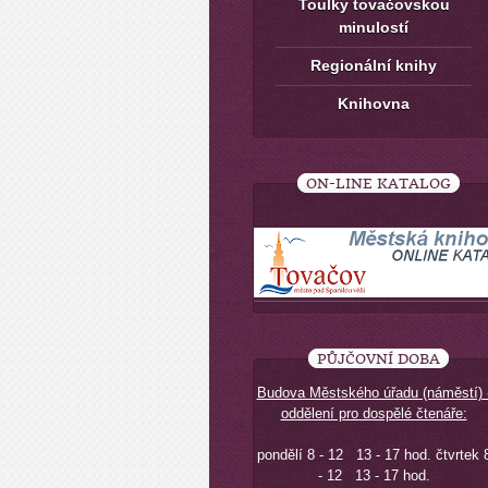
Toulky tovačovskou
minulostí
Regionální knihy
Knihovna
ON-LINE KATALOG
PŮJČOVNÍ DOBA
Budova Městského úřadu (náměstí) 
oddělení pro dospělé čtenáře:
pondělí 8 - 12 13 - 17 hod. čtvrtek 
- 12 13 - 17 hod.