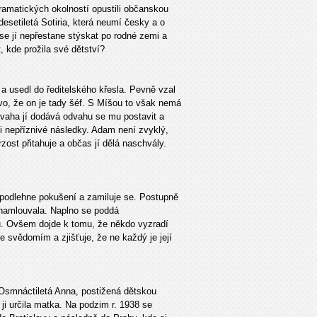
 dramatických okolností opustili občanskou
desetiletá Sotiria, která neumí česky a o
e jí nepřestane stýskat po rodné zemi a
, kde prožila své dětství?
a usedl do ředitelského křesla. Pevně vzal
o, že on je tady šéf. S Míšou to však nemá
povaha jí dodává odvahu se mu postavit a
ni nepříznivé následky. Adam není zvyklý,
ost přitahuje a občas jí dělá naschvály.
podlehne pokušení a zamiluje se. Postupně
y namlouvala. Naplno se poddá
u. Ovšem dojde k tomu, že někdo vyzradí
se svědomím a zjišťuje, že ne každý je její
 Osmnáctiletá Anna, postižená dětskou
 ji určila matka. Na podzim r. 1938 se