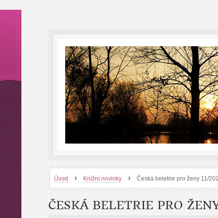
›
›
Úvod
Knižní novinky
Česká beletrie pro ženy 11/20
ČESKÁ BELETRIE PRO ŽENY