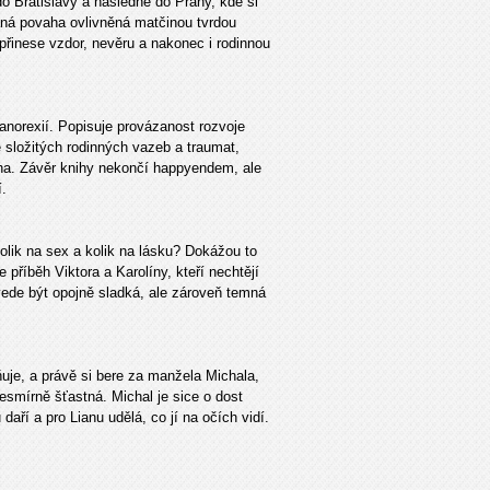
o Bratislavy a následně do Prahy, kde si
aná povaha ovlivněná matčinou tvrdou
 přinese vzdor, nevěru a nakonec i rodinnou
anorexií. Popisuje provázanost rozvoje
složitých rodinných vazeb a traumat,
oha. Závěr knihy nekončí happyendem, ale
.
olik na sex a kolik na lásku? Dokážou to
 příběh Viktora a Karolíny, kteří nechtějí
dovede být opojně sladká, ale zároveň temná
lňuje, a právě si bere za manžela Michala,
nesmírně šťastná. Michal je sice o dost
daří a pro Lianu udělá, co jí na očích vidí.