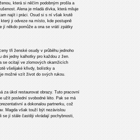
ženou, která si něčím podobným prošla a
kušenost. Alena je mladá dívka, která miluje
tam najít i práci. Osud si s ní však krutě
, který ji odveze na místo, kde postupně
že jí někdo pomůže a ona se vrátí zpátky
ceny tři ženské osudy v průběhu jednoho
 dni jedny kalhotky pro každou z žen.
nka se ocitají ve zlomových okamžicích
tě všelijaké křivdy, bolístky a
je možné vzít život do svých rukou.
 za úkol restaurovat obrazy. Tuto pracovní
hce užít poslední svobodné léto. Pak se má
eprezentativní a dokonalou partnerku, což
av. Magda však touží být nezávislou
se jí stále častěji vkrádají pochybnosti,