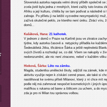
Slovenská autorka napsala velmi drsný příběh společně se 
zcela jistě byla jedna z mnohých, které zažily tuto krutou z
Afriku a její kulturu, chtěla by se tam podívat a následně si 
zahraje. Po příletu ji na letišti vyzvedne nesympatický muž
zažívá skutečné peklo, ze kterého není úniku. Ztrácí víru, 
domů...
Kašáková, Hana:
21 kalhotek.
V jednom z domů v Praze na Karlíně jsou ve zkratce zachy
týdne, kdy autorka časově a netypicky přiřadila ke každému
Šedesátiletá Jitka, třicátnice Šárka a ještě neplnoletá Bla
svých životů a rozhodují se, co dál. Všem se nakupily v živo
nedorozumění, ale nic není ztraceno, neboť v každém věku 
Hieková, Šárka:
Léto na zámku.
Magda, studentka umělecké školy, odjíždí na zámek, kde má
aktivitu využije nejen k získání cenné praxe, ale také si c
nastěhovat ke svému příteli Milanovi, který z ní chce mít r
podle něj má zahrnovat nespočet kosmetických i jiných úpr
malířkou s rukama od barev a štětcem za uchem, a do mysli 
zda je pro ni Milan tou správnou volbou.