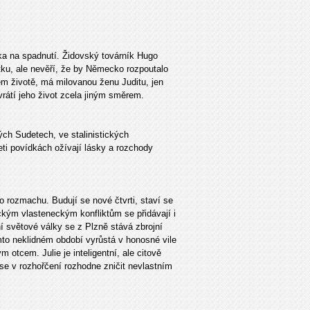
ka na spadnutí. Židovský továrník Hugo
tku, ale nevěří, že by Německo rozpoutalo
ém životě, má milovanou ženu Juditu, jen
rátí jeho život zcela jiným směrem.
ých Sudetech, ve stalinistických
ti povídkách ožívají lásky a rozchody
o rozmachu. Budují se nové čtvrti, staví se
ckým vlasteneckým konfliktům se přidávají i
 světové války se z Plzně stává zbrojní
mto neklidném období vyrůstá v honosné vile
otcem. Julie je inteligentní, ale citově
 se v rozhořčení rozhodne zničit nevlastním