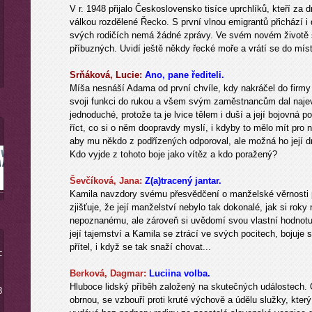
V r. 1948 přijalo Československo tisíce uprchlíků, kteří za
válkou rozdělené Řecko. S první vlnou emigrantů přichází i 
svých rodičích nemá žádné zprávy. Ve svém novém životě s
příbuzných. Uvidí ještě někdy řecké moře a vrátí se do míst
Srňáková, Lucie:
Ano, pane řediteli.
Míša nesnáší Adama od první chvíle, kdy nakráčel do firmy 
svoji funkci do rukou a všem svým zaměstnancům dal najev
jednoduché, protože ta je lvice tělem i duší a její bojovná 
říct, co si o něm doopravdy myslí, i kdyby to mělo mít pro 
aby mu někdo z podřízených odporoval, ale možná ho její drz
Kdo vyjde z tohoto boje jako vítěz a kdo poražený?
Ševčíková, Jana:
Z(a)tracený jantar.
Kamila navzdory svému přesvědčení o manželské věrnosti 
zjišťuje, že její manželství nebylo tak dokonalé, jak si rok
nepoznanému, ale zároveň si uvědomí svou vlastní hodnot
její tajemství a Kamila se ztrácí ve svých pocitech, bojuje 
přítel, i když se tak snaží chovat...
-
Berková, Dagmar:
Luciina volba.
Hluboce lidský příběh založený na skutečných událostech.
8
obrnou, se vzbouří proti kruté výchově a údělu služky, který