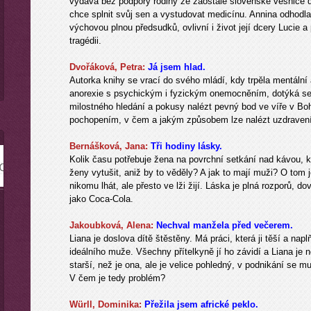
vydává bez podpory rodiny ze zaostalé slovenské vesnice d
chce splnit svůj sen a vystudovat medicínu. Annina odhodl
výchovou plnou předsudků, ovlivní i život její dcery Lucie a
tragédii.
Dvořáková, Petra:
Já jsem hlad.
Autorka knihy se vrací do svého mládí, kdy trpěla mentální 
anorexie s psychickým i fyzickým onemocněním, dotýká se 
milostného hledání a pokusy nalézt pevný bod ve víře v B
pochopením, v čem a jakým způsobem lze nalézt uzdravení
Bernášková, Jana:
Tři hodiny lásky.
Kolik času potřebuje žena na povrchní setkání nad kávou, k
ženy vytušit, aniž by to věděly? A jak to mají muži? O tom je
nikomu lhát, ale přesto ve lži žijí. Láska je plná rozporů, 
jako Coca-Cola.
Jakoubková, Alena:
Nechval manžela před večerem.
Liana je doslova dítě štěstěny. Má práci, která ji těší a nap
ideálního muže. Všechny přítelkyně jí ho závidí a Liana je 
starší, než je ona, ale je velice pohledný, v podnikání se mu 
V čem je tedy problém?
Würll, Dominika:
Přežila jsem africké peklo.