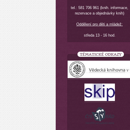
tel.: 581 706 961 (knih. informace,
rezervace a objednávky knih)
Oddělení pro děti a mládež:
středa 13 - 16 hod.
TÉMATICKÉ ODKAZY