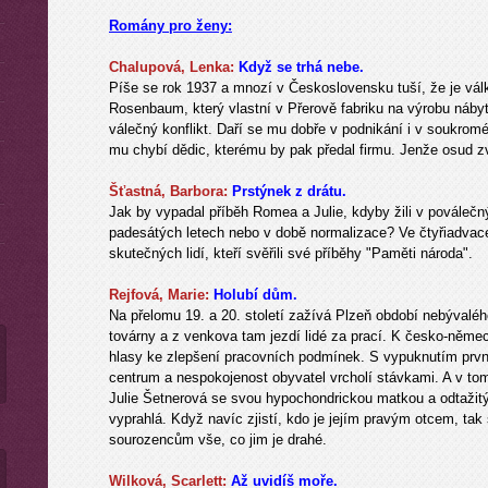
Romány pro ženy:
Chalupová, Lenka:
Když se trhá nebe.
Píše se rok 1937 a mnozí v Československu tuší, že je vál
Rosenbaum, který vlastní v Přerově fabriku na výrobu náby
válečný konflikt. Daří se mu dobře v podnikání i v soukrom
mu chybí dědic, kterému by pak předal firmu. Jenže osud zv
Šťastná, Barbora:
Prstýnek z drátu.
Jak by vypadal příběh Romea a Julie, kdyby žili v poválečn
padesátých letech nebo v době normalizace? Ve čtyřiadvace
skutečných lidí, kteří svěřili své příběhy "Paměti národa".
Rejfová, Marie:
Holubí dům.
Na přelomu 19. a 20. století zažívá Plzeň období nebývaléh
továrny a z venkova tam jezdí lidé za prací. K česko-něme
hlasy ke zlepšení pracovních podmínek. S vypuknutím první
centrum a nespokojenost obyvatel vrcholí stávkami. A v to
Julie Šetnerová se svou hypochondrickou matkou a odtažitým 
vyprahlá. Když navíc zjistí, kdo je jejím pravým otcem, tak
sourozencům vše, co jim je drahé.
Wilková, Scarlett:
Až uvidíš moře.