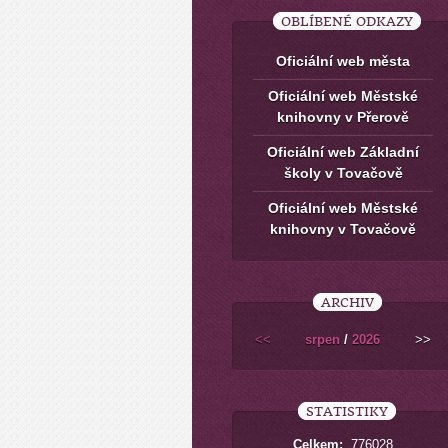
OBLÍBENÉ ODKAZY
Oficiální web města
Oficiální web Městské
knihovny v Přerově
Oficiální web Základní
školy v Tovačově
Oficiální web Městské
knihovny v Tovačově
ARCHIV
<<
srpen
/
2026
>>
STATISTIKY
Celkem:
776028