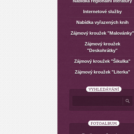
Nabídka regionální literatury
Internetové služby
Nabídka vyřazených knih
Zájmový kroužek "Malovánky"
Zájmový kroužek
"Deskohrátky"
Zájmový kroužek "Šikulka"
Zájmový kroužek "Literka"
VYHLEDÁVÁNÍ
FOTOALBUM