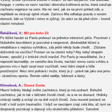
funguje, v centru se navíc nachází obrovská květinová archa, která zaručuje
záchranu vegetace na zemi. Ale nic není, jak se na první pohled zdá, a
nepřátelé se skrývají úplně všude. Zatímco Mia odhaluje pravdu o novém
domově, lidé ve Výšině i mimo ni zjišťují, že utéct se dá před vším – kromě
vlastní minulosti.
Řeháčková, V.:
Mít pro koho žít
Po těžké havárii se Pavla probouzí na jednotce intenzivní péče. Procitnutí z
hlubokého bezvědomí je pozvolné a neúprosné, dlouhodobé léčení a
rehabilitace s nejistou vyhlídkou, zda ještě někdy bude chodit… Zůstane
doživotně na vozíčku? Postaví se na vlastní nohy? Aby nebyl útrapám
konec, opouští ji v kritické chvíli manžel. Pro Pavlu je neuvěřitelné, že z
naprosté beznaděje, ze samého dna života, nachází novou cestu vzhůru a
pevnou víru v lepší osud mezi vozíčkáři, mezi lidmi stejně a hůře
postiženými. Mezi nimi potkává i muže, který je jí - právě tak jako ona jemu
- skutečnou oporou. Román velké naděje, lidskosti a lásky.
Klimešová, A.:
Slunce života
Hlavní hrdinky hledají svého zachránce, který je má uzdravit. Bohužel
zachránce, jak to tak v běžném životě chodí, ne a ne se dostavit. Hrdinky
ztrácejí naději a ocitají se na dně svých životů. Jsou nucené postavit se
tváří v tvář svým traumatům. I když se navzájem znají celá léta, až nyní se
doopravdy poznávají a objevují sílu skutečného přátelství. Samotné