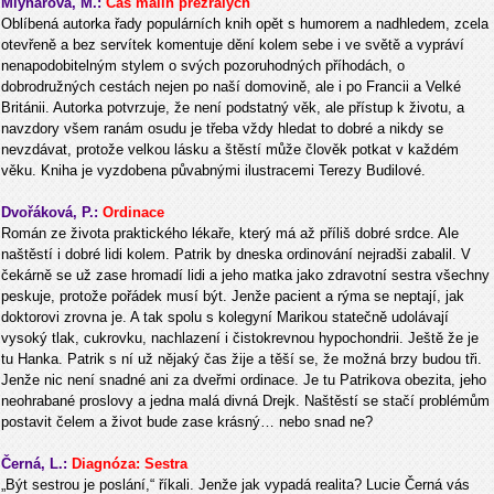
Mlynářová, M.:
Čas malin přezrálých
Oblíbená autorka řady populárních knih opět s humorem a nadhledem, zcela
otevřeně a bez servítek komentuje dění kolem sebe i ve světě a vypráví
nenapodobitelným stylem o svých pozoruhodných příhodách, o
dobrodružných cestách nejen po naší domovině, ale i po Francii a Velké
Británii. Autorka potvrzuje, že není podstatný věk, ale přístup k životu, a
navzdory všem ranám osudu je třeba vždy hledat to dobré a nikdy se
nevzdávat, protože velkou lásku a štěstí může člověk potkat v každém
věku. Kniha je vyzdobena půvabnými ilustracemi Terezy Budilové.
Dvořáková, P.:
Ordinace
Román ze života praktického lékaře, který má až příliš dobré srdce. Ale
naštěstí i dobré lidi kolem. Patrik by dneska ordinování nejradši zabalil. V
čekárně se už zase hromadí lidi a jeho matka jako zdravotní sestra všechny
peskuje, protože pořádek musí být. Jenže pacient a rýma se neptají, jak
doktorovi zrovna je. A tak spolu s kolegyní Marikou statečně udolávají
vysoký tlak, cukrovku, nachlazení i čistokrevnou hypochondrii. Ještě že je
tu Hanka. Patrik s ní už nějaký čas žije a těší se, že možná brzy budou tři.
Jenže nic není snadné ani za dveřmi ordinace. Je tu Patrikova obezita, jeho
neohrabané proslovy a jedna malá divná Drejk. Naštěstí se stačí problémům
postavit čelem a život bude zase krásný… nebo snad ne?
Černá, L.:
Diagnóza: Sestra
„Být sestrou je poslání,“ říkali. Jenže jak vypadá realita? Lucie Černá vás