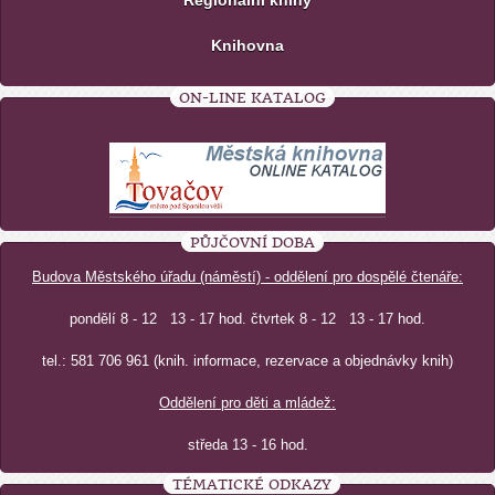
Regionální knihy
Knihovna
ON-LINE KATALOG
PŮJČOVNÍ DOBA
Budova Městského úřadu (náměstí) - oddělení pro dospělé čtenáře:
pondělí 8 - 12 13 - 17 hod. čtvrtek 8 - 12 13 - 17 hod.
tel.: 581 706 961 (knih. informace, rezervace a objednávky knih)
Oddělení pro děti a mládež:
středa 13 - 16 hod.
TÉMATICKÉ ODKAZY