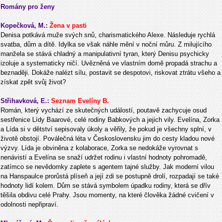
Romány pro ženy
Kopečková, M.:
Žena v pasti
Denisa potkává muže svých snů, charismatického Alexe. Následuje rychlá
svatba, dům a dítě. Idylka se však náhle mění v noční můru. Z milujícího
manžela se stává chladný a manipulativní tyran, který Denisu psychicky
izoluje a systematicky ničí. Uvězněná ve vlastním domě propadá strachu a
beznaději. Dokáže nalézt sílu, postavit se despotovi, riskovat ztrátu všeho a
získat zpět svůj život?
Střihavková, E.:
Seznam Evelíny B.
Román, který vychází ze skutečných událostí, poutavě zachycuje osud
sestřenice Lídy Baarové, celé rodiny Babkových a jejich vily. Evelína, Zorka
a Lída si v dětství sepisovaly úkoly a věřily, že pokud je všechny splní, v
životě obstojí. Poválečná léta v Československu jim do cesty kladou nové
výzvy. Lída je obviněna z kolaborace, Zorka se nedokáže vyrovnat s
nenávistí a Evelína se snaží udržet rodinu i vlastní hodnoty pohromadě,
zatímco se nevědomky zaplete s agentem tajné služby. Jak moderní vilou
na Hanspaulce prorůstá plíseň a její zdi se postupně drolí, rozpadají se také
hodnoty lidí kolem. Dům se stává symbolem úpadku rodiny, která se dřív
těšila obdivu celé Prahy. Jsou momenty, na které člověka žádné cvičení v
odolnosti nepřipraví.