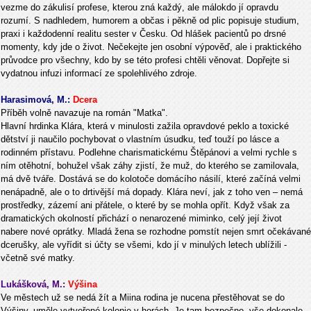
vezme do zákulisí profese, kterou zná každý, ale málokdo jí opravdu
rozumí. S nadhledem, humorem a občas i pěkně od plic popisuje studium,
praxi i každodenní realitu sester v Česku. Od hlášek pacientů po drsné
momenty, kdy jde o život. Nečekejte jen osobní výpověď, ale i praktického
průvodce pro všechny, kdo by se této profesi chtěli věnovat. Dopřejte si
vydatnou infuzi informací ze spolehlivého zdroje.
Harasimová, M.:
Dcera
Příběh volně navazuje na román "Matka".
Hlavní hrdinka Klára, která v minulosti zažila opravdové peklo a toxické
dětství ji naučilo pochybovat o vlastním úsudku, teď touží po lásce a
rodinném přístavu. Podlehne charismatickému Štěpánovi a velmi rychle s
ním otěhotní, bohužel však záhy zjistí, že muž, do kterého se zamilovala,
má dvě tváře. Dostává se do kolotoče domácího násilí, které začíná velmi
nenápadně, ale o to drtivější má dopady. Klára neví, jak z toho ven – nemá
prostředky, zázemí ani přátele, o které by se mohla opřít. Když však za
dramatických okolností přichází o nenarozené miminko, celý její život
nabere nové oprátky. Mladá žena se rozhodne pomstít nejen smrt očekávané
dcerušky, ale vyřídit si účty se všemi, kdo jí v minulých letech ublížili -
včetně své matky.
Lukášková, M.:
Výšina
Ve městech už se nedá žít a Miina rodina je nucena přestěhovat se do
Výšiny, uměle vytvořené kolonie v horách. Je tam bezpečno, vše dokonale