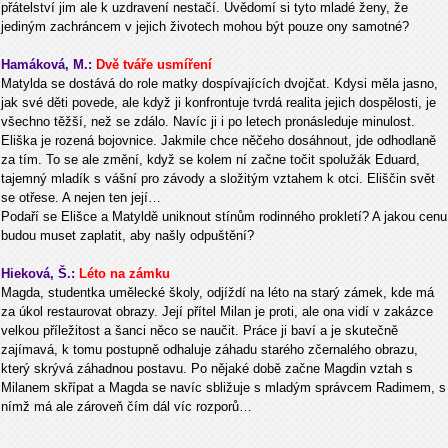
přátelství jim ale k uzdravení nestačí. Uvědomí si tyto mladé ženy, že
jediným zachráncem v jejich životech mohou být pouze ony samotné?
Hamáková, M.:
Dvě tváře usmíření
Matylda se dostává do role matky dospívajících dvojčat. Kdysi měla jasno,
jak své děti povede, ale když ji konfrontuje tvrdá realita jejich dospělosti, je
všechno těžší, než se zdálo. Navíc ji i po letech pronásleduje minulost.
Eliška je rozená bojovnice. Jakmile chce něčeho dosáhnout, jde odhodlaně
za tím. To se ale změní, když se kolem ní začne točit spolužák Eduard,
tajemný mladík s vášní pro závody a složitým vztahem k otci. Eliščin svět
se otřese. A nejen ten její…
Podaří se Elišce a Matyldě uniknout stínům rodinného prokletí? A jakou cenu
budou muset zaplatit, aby našly odpuštění?
Hieková, Š.:
Léto na zámku
Magda, studentka umělecké školy, odjíždí na léto na starý zámek, kde má
za úkol restaurovat obrazy. Její přítel Milan je proti, ale ona vidí v zakázce
velkou příležitost a šanci něco se naučit. Práce ji baví a je skutečně
zajímavá, k tomu postupně odhaluje záhadu starého zčernalého obrazu,
který skrývá záhadnou postavu. Po nějaké době začne Magdin vztah s
Milanem skřípat a Magda se navíc sbližuje s mladým správcem Radimem, s
nímž má ale zároveň čím dál víc rozporů…