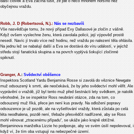
další člověk a Eva začíná tušit, že jde o něco mnohem horšího než
obyčejnou vraždu.
Robb, J. D (Robertsová, N.).:
Nás se nezbavíš
Vše nasvědčuje tomu, že nový případ Evy Dallasové je zločin z vášně.
Když ovšem vyslechne ženu, která zavolala policii, její výpověď prostě
nesedí. Navíc jí trvalo více než hodinu, než vraždu po nalezení těla ohlásila.
Na jednu lež se nabalují další a Eva se dostává do víru událostí, v jejichž
středu stojí fanatická skupina a na povrch vyplývá šokující zločinné
spiknutí.
Granger, A.
:
Svědectví oběšence
Inspektora Scotland Yardu Benjamina Rosse si zavolá do věznice Newgate
muž odsouzený k smrti, ale neočekává, že by jeho svědectví mohl věřit. Ale
vyprávění o vraždě, jíž byl tento muž před šestnácti lety svědkem, je natolik
věrohodné, že se inspektor Ross neubrání otázce, zda na tom, co
odsouzený muž říká, přece jen není kus pravdy. Na odložení popravy
odsouzence je už pozdě, ale na vyšetřování vraždy, která zůstala po celá
léta neodhalena, pozdě není, třebaže přesvědčit nadřízené, aby se Ross
mohl věnovat „ztracenému případu“, se ukáže jako krajně obtížné.
Benjaminova manželka Lizzie ho podporuje, aby ve svém úsilí nepolevoval, i
když ví, že tím oba vstupují na nebezpečné území.