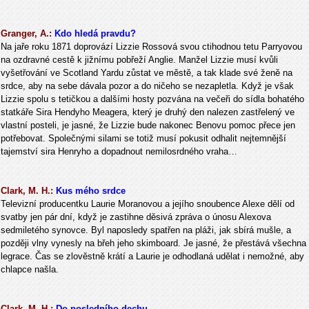
Granger, A.:
Kdo hledá pravdu?
Na jaře roku 1871 doprovází Lizzie Rossová svou ctihodnou tetu Parryovou
na ozdravné cestě k jižnímu pobřeží Anglie. Manžel Lizzie musí kvůli
vyšetřování ve Scotland Yardu zůstat ve městě, a tak klade své ženě na
srdce, aby na sebe dávala pozor a do ničeho se nezapletla. Když je však
Lizzie spolu s tetičkou a dalšími hosty pozvána na večeři do sídla bohatého
statkáře Sira Hendyho Meagera, který je druhý den nalezen zastřelený ve
vlastní posteli, je jasné, že Lizzie bude nakonec Benovu pomoc přece jen
potřebovat. Společnými silami se totiž musí pokusit odhalit nejtemnější
tajemství sira Henryho a dopadnout nemilosrdného vraha…
Clark, M. H.:
Kus mého srdce
Televizní producentku Laurie Moranovou a jejího snoubence Alexe dělí od
svatby jen pár dní, když je zastihne děsivá zpráva o únosu Alexova
sedmiletého synovce. Byl naposledy spatřen na pláži, jak sbírá mušle, a
později vlny vynesly na břeh jeho skimboard. Je jasné, že přestává všechna
legrace. Čas se zlověstně krátí a Laurie je odhodlaná udělat i nemožné, aby
chlapce našla.
Clark, M. H.:
Do posledního dechu