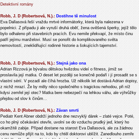
Detektivní romány
Robb, J. D (Robertsová, N.).:
Dostihne tě minulost
Eva Dallasová řeší vraždu mrtvé informátorky, která byla nalezena v
popelnici. Z případu ji ale vyruší druhá oběť, žena ověšená šperky, jejíž tělo
bylo odhaleno při stavebních pracích. Evu nemile překvapí, že místo činu
patří jejímu manželovi. Musí se ponořit do komplikovaného světa
nemovitostí, zneklidňující rodinné historie a šokujících tajemství.
Robb, J. D (Robertsová, N.).:
Stejná jako ona
Adrian Rizzová je bývalou dětskou hvězdou videí o fitness, jimiž se
proslavila její matka. O deset let později se konečně podaří i jí prosadit se s
vlastní sérií. V pozadí ale číhá hrozba. Už několik let dostává Adrian dopisy,
z nichž mrazí. Že by měly něco společného s tragickou nehodou, při níž
kdysi zemřel její otec? Matka bere nebezpečí na lehkou váhu, ale výhrůžky
přejdou od slov k činům…
Robb, J. D (Robertsová, N.).:
Závan smrti
Pediatr Kent Abner obdrží jednoho dne nezvyklý dárek – zlaté vejce. Poté,
co ho plný očekávání otevře, uvolní se do vzduchu prudký jed, který ho
okamžitě zabije. Případ dostane na starost Eva Dallasová, ale za žádnou
cenu nemůže přijít na to, kdo by chtěl doktorovi ublížit. Zanedlouho zemře