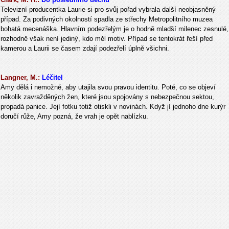
Televizní producentka Laurie si pro svůj pořad vybrala další neobjasněný
případ. Za podivných okolností spadla ze střechy Metropolitního muzea
bohatá mecenáška. Hlavním podezřelým je o hodně mladší milenec zesnulé,
rozhodně však není jediný, kdo měl motiv. Případ se tentokrát řeší před
kamerou a Laurii se časem zdají podezřelí úplně všichni.
Langner, M.:
Léčitel
Amy dělá i nemožné, aby utajila svou pravou identitu. Poté, co se objeví
několik zavražděných žen, které jsou spojovány s nebezpečnou sektou,
propadá panice. Její fotku totiž otiskli v novinách. Když jí jednoho dne kurýr
doručí růže, Amy pozná, že vrah je opět nablízku.