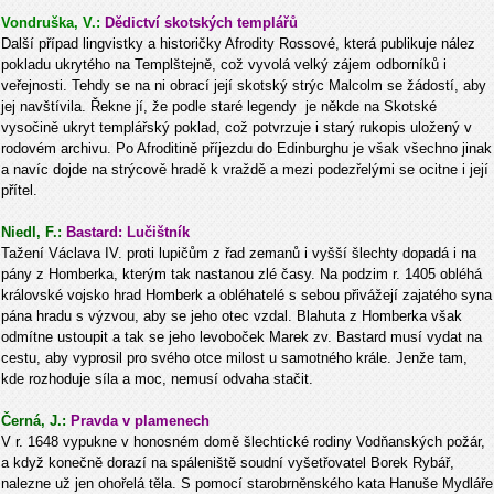
Vondruška, V.:
Dědictví skotských templářů
Další případ lingvistky a historičky Afrodity Rossové, která publikuje nález
pokladu ukrytého na Templštejně, což vyvolá velký zájem odborníků i
veřejnosti. Tehdy se na ni obrací její skotský strýc Malcolm se žádostí, aby
jej navštívila. Řekne jí, že podle staré legendy je někde na Skotské
vysočině ukryt templářský poklad, což potvrzuje i starý rukopis uložený v
rodovém archivu. Po Afroditině příjezdu do Edinburghu je však všechno jinak
a navíc dojde na strýcově hradě k vraždě a mezi podezřelými se ocitne i její
přítel.
Niedl, F.:
Bastard: Lučištník
Tažení Václava IV. proti lupičům z řad zemanů i vyšší šlechty dopadá i na
pány z Homberka, kterým tak nastanou zlé časy. Na podzim r. 1405 obléhá
královské vojsko hrad Homberk a obléhatelé s sebou přivážejí zajatého syna
pána hradu s výzvou, aby se jeho otec vzdal. Blahuta z Homberka však
odmítne ustoupit a tak se jeho levoboček Marek zv. Bastard musí vydat na
cestu, aby vyprosil pro svého otce milost u samotného krále. Jenže tam,
kde rozhoduje síla a moc, nemusí odvaha stačit.
Černá, J.:
Pravda v plamenech
V r. 1648 vypukne v honosném domě šlechtické rodiny Vodňanských požár,
a když konečně dorazí na spáleniště soudní vyšetřovatel Borek Rybář,
nalezne už jen ohořelá těla. S pomocí starobrněnského kata Hanuše Mydláře