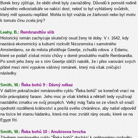
Borek brzy zjišťuje, že oběti ohně byly zavražděny. Důvodů k pomstě rodině
váženého velkostatkáře se nabízí dost, neboť to byl vyhlášený svůdník,
který měl spoustu nepřátel. Mohla to být vražda ze žárlivosti nebo byl motiv
k tomuto činu zcela jiný?
Leahy, B.:
Rembrandtův slib
Historický román zachycuje skutečný osud ženy té doby. V r. 1642, kdy
nastává ekonomický a kulturní rozkvět Nizozemska i samotného
Amsterdamu, se do města přistěhuje Geertje, zchudlá vdova z Edamu,
které se podaří získat místo chůvy v domě proslulého malíře Rembrandta.
Po smrti jeho ženy se s ním Geertje sblíží natolik, že i přes varování svých
přátel mezi nimi vypukne vášnivý románek, který má však zničující
následky.
Smith, W.:
Řeka bohů 9 : Dávný odkaz
V dalším pokračování románového cyklu "Řeka bohů" se konečně vrací na
trůn právoplatný faraon. Jeho moc je však křehká a někteří tedy využívají
nastálého zmatku ve svůj prospěch. Velký mág Taita se ze všech sil snaží
sjednotit rozdělená království a posílá svého chráněnce, aby našel odpověď
na tisíce let starou hádanku, která má moc zvrátit rány osudu, které se na
Egypt řítí.
Smith, W.:
Řeka bohů 10 : Anubisova hrozba
Závěrem románového cyklu "Řeka bohů" dochází k opětovnému rozkvětu