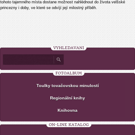
tohoto tajemného místa dostane možnost nahlédnout do života velšské
princezny i doby, ve které se odvíjí její milostný příběh.
VYHLEDÁVÁNÍ
FOTOALBUM
Toulky tovačovskou minulostí
Regionální knihy
Knihovna
ON-LINE KATALOG