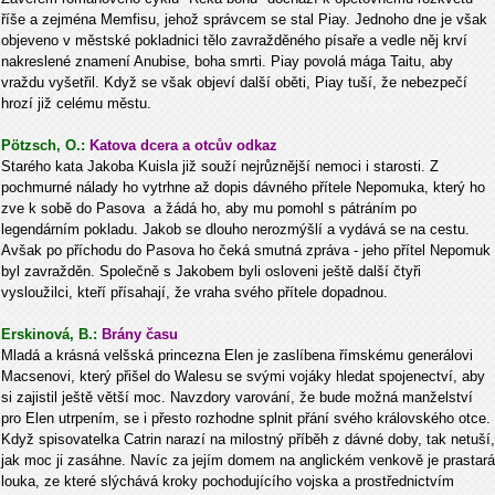
říše a zejména Memfisu, jehož správcem se stal Piay. Jednoho dne je však
objeveno v městské pokladnici tělo zavražděného písaře a vedle něj krví
nakreslené znamení Anubise, boha smrti. Piay povolá mága Taitu, aby
vraždu vyšetřil. Když se však objeví další oběti, Piay tuší, že nebezpečí
hrozí již celému městu.
Pötzsch, O.:
Katova dcera a otcův odkaz
Starého kata Jakoba Kuisla již souží nejrůznější nemoci i starosti. Z
pochmurné nálady ho vytrhne až dopis dávného přítele Nepomuka, který ho
zve k sobě do Pasova a žádá ho, aby mu pomohl s pátráním po
legendárním pokladu. Jakob se dlouho nerozmýšlí a vydává se na cestu.
Avšak po příchodu do Pasova ho čeká smutná zpráva - jeho přítel Nepomuk
byl zavražděn. Společně s Jakobem byli osloveni ještě další čtyři
vysloužilci, kteří přísahají, že vraha svého přítele dopadnou.
Erskinová, B.:
Brány času
Mladá a krásná velšská princezna Elen je zaslíbena římskému generálovi
Macsenovi, který přišel do Walesu se svými vojáky hledat spojenectví, aby
si zajistil ještě větší moc. Navzdory varování, že bude možná manželství
pro Elen utrpením, se i přesto rozhodne splnit přání svého královského otce.
Když spisovatelka Catrin narazí na milostný příběh z dávné doby, tak netuší,
jak moc ji zasáhne. Navíc za jejím domem na anglickém venkově je prastará
louka, ze které slýchává kroky pochodujícího vojska a prostřednictvím