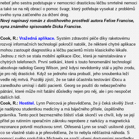
neboť jeho sestra podstupuje v nemocnici drastickou léčbu smrtelné nemoci
a také se na něj obrací o pomoc švagr, který potřebuje vysekat z problémů
svého syna zatčeného za držení drog.
Nový napínavý román z dostihového prostředí autora Felixe Francise,
syna známého spisovatele Dicka Francise.
Cook, R.:
Vražedná aplikace.
Systém zdravotní péče díky raketovému
rozvoji informačních technologií pokročil natolik, že některé chytré aplikace
mohou zastoupit diagnostiku a léčbu pacientů místo klasického lékaře.
Jednou z nich se stala mobilní aplikace iDoc, která je nainstalována v
chytrých telefonech. První setkání, které s touto fenomenální technologií
absolvuje radiolog Georg Wilson, jenž kdysi nevědomky stál u jejího zrodu,
je pro něj drastické. Když se jednoho rána probudí, jeho snoubenka leží
vedle něj mrtvá. Později zjistí, že se také účastnila testování iDocu a
zanedlouho umírají i další pacienti. Georg se pouští do nebezpečného
pátrání, které může mít fatální důsledky nejen pro něj, ale i pro nespočet
dalších lidí.
Cook, R.:
Hostitel.
Lynn Peircová je přesvědčena, že ji čeká skvělý život -
je nadějnou studentkou medicíny a má báječného přítele, úspěšného
právníka. Tento pocit bezmezného štěstí však skončí ve chvíli, kdy se její
přítel po rutinním operačním zákroku neprobere z narkózy a magnetická
rezonance potvrdí mozkovou smrt. Otřesená Lynn se snaží usilovně zjistit,
co se vlastně stalo a je přesvědčena, že to nebyla něšťastná náhoda. S
pomocí svého spolužáka Michaela se snaží všemi dostupnými prostředky