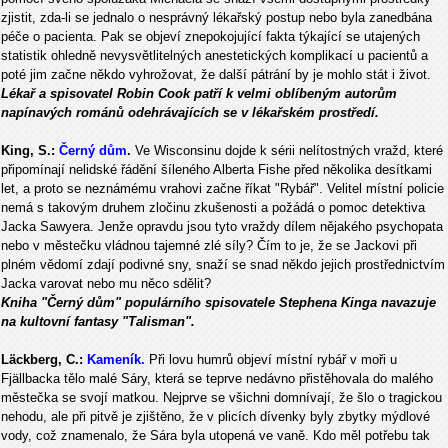
zjistit, zda-li se jednalo o nesprávný lékařský postup nebo byla zanedbána
péče o pacienta. Pak se objeví znepokojující fakta týkající se utajených
statistik ohledně nevysvětlitelných anestetických komplikací u pacientů a
poté jim začne někdo vyhrožovat, že další pátrání by je mohlo stát i život.
Lékař a spisovatel Robin Cook patří k velmi oblíbeným autorům
napínavých románů odehrávajících se v lékařském prostředí.
King, S.:
Černý dům
.
Ve Wisconsinu dojde k sérii nelítostných vražd, které
připomínají nelidské řádění šíleného Alberta Fishe před několika desítkami
let, a proto se neznámému vrahovi začne říkat "Rybář". Velitel místní policie
nemá s takovým druhem zločinu zkušenosti a požádá o pomoc detektiva
Jacka Sawyera. Jenže opravdu jsou tyto vraždy dílem nějakého psychopata
nebo v městečku vládnou tajemné zlé síly? Čím to je, že se Jackovi při
plném vědomí zdají podivné sny, snaží se snad někdo jejich prostřednictvím
Jacka varovat nebo mu něco sdělit?
Kniha "Černý dům" populárního spisovatele Stephena Kinga navazuje
na kultovní fantasy "Talisman".
Läckberg, C.:
Kameník.
Při lovu humrů objeví místní rybář v moři u
Fjällbacka tělo malé Sáry, která se teprve nedávno přistěhovala do malého
městečka se svojí matkou. Nejprve se všichni domnívají, že šlo o tragickou
nehodu, ale při pitvě je zjištěno, že v plicích dívenky byly zbytky mýdlové
vody, což znamenalo, že Sára byla utopená ve vaně. Kdo měl potřebu tak