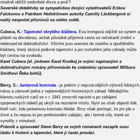
strašně ublížit sedmileté dívce a proč?
Severské detektivky se sympatickou dvojicí vyšetřovatelů Erikou
Falckovou a Patrikem Hedströmem autorky Camilly Läckbergové si
našly nespočet příznivců na celém světě.
Cubeca, K.:
Tajemství skrytého kláštera.
Eva Irvingová odjíždí se synem a
přáteli na dovolenou, avšak původně příjemná cesta se nečekaně změní v
nebezpečné dobrodružství. Všichni jsou uneseni do starého a opuštěného
kláštera, který skrývá podivné tajemství a jen rozluštění jeho záhady může
být cestou na svobodu.
Karel Cubeca (vl. jménem Karel Kostka) je svými napínavými a
dobrodružnými romány přirovnáván ke známému spisovateli Wilburu
Smithovi Řeka bohů).
Berry, S.:
Jantarová komnata
- je jedním z nejvzácnějších výtvorů lidských
rukou a zároveň jedna z nejtemnějších historických záhad. Někdejšího
klenotu ruských carů se v r. 1941 zmocnili nacisté a po zahájení
spojeneckých náletů jej ukryli na neznámé místo. Nyní se však objevili lidé,
kteří tuší, kde jantarovou komnatu hledat. Brzy však pochopí, že jim jde o
život a že nejsou to jen profesionální zabijáci, ale i temné síly, které se
vynořily z minulosti.
Právník a spisovatel Steve Berry ve svých románech nezapře svou
lásku k historii a tajemství, které ji často provází.