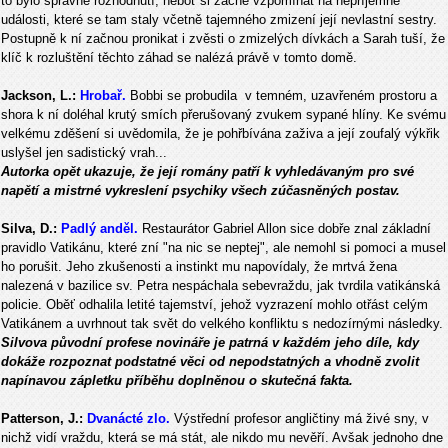
to bylo správné rozhodnutí, neboť si začne vzpomínat na nepříjemné
události, které se tam staly včetně tajemného zmizení její nevlastní sestry.
Postupně k ní začnou pronikat i zvěsti o zmizelých dívkách a Sarah tuší, že
klíč k rozluštění těchto záhad se nalézá právě v tomto domě.
Jackson, L.:
Hrobař.
Bobbi se probudila v temném, uzavřeném prostoru a
shora k ní doléhal krutý smích přerušovaný zvukem sypané hlíny. Ke svému
velkému zděšení si uvědomila, že je pohřbívána zaživa a její zoufalý výkřik
uslyšel jen sadistický vrah...
Autorka opět ukazuje, že její romány patří k vyhledávaným pro své
napětí a mistrné vykreslení psychiky všech zúčasněných postav.
Silva, D.:
Padlý anděl.
Restaurátor Gabriel Allon sice dobře znal základní
pravidlo Vatikánu, které zní "na nic se neptej", ale nemohl si pomoci a musel
ho porušit. Jeho zkušenosti a instinkt mu napovídaly, že mrtvá žena
nalezená v bazilice sv. Petra nespáchala sebevraždu, jak tvrdila vatikánská
policie. Oběť odhalila letité tajemství, jehož vyzrazení mohlo otřást celým
Vatikánem a uvrhnout tak svět do velkého konfliktu s nedozírnými následky.
Silvova původní profese novináře je patrná v každém jeho díle, kdy
dokáže rozpoznat podstatné věci od nepodstatných a vhodně zvolit
napínavou zápletku příběhu doplněnou o skutečná fakta.
Patterson, J.:
Dvanácté zlo.
Výstřední profesor angličtiny má živé sny, v
nichž vidí vraždu, která se má stát, ale nikdo mu nevěří. Avšak jednoho dne