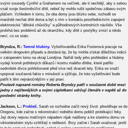
svými sousedy Cynthií a Grahamem na večírek, ale ti nechtějí, aby s sebou
vzali svoje šestiměsíční dítě, neboť by mohlo rušit společnou zábavu svým
pláčem. Vzhledem k tomu, že oba domy jsou blízko sebe, rozhodli se
manželé nechat dítě doma a být s ním v kontaktu prostřednictvím zapojení
elektronické "dětské chůvičky" a půlhodinových kontrolních návštěv. Vše
probíhá bez problémů až do okamžiku, kdy dítě z postýlky zmizí a nikdo
neví, co se stalo.
Bryndza, R.:
Temné hlubiny.
Vyšetřovatelka Erika Fosterová pracuje na
velkém drogovém případu a dostává tip, že by mohla získat důležitou indicii
v zatopeném lomu na okraji Londýna. Nařídí tedy jeho prohledání a hlubiny
vydají kromě potřebných důkazů i kostru malého dítěte, které patřilo
sedmileté dívce pohřešované před více než dvaceti lety. Erika se snaží
spojovat současná fakta s minulostí a zjišťuje, že toto vyšetřování bude
patřit k těm nejnáročnějším v její praxi.
Poutavě napsané romány Roberta Bryndzy patří v současné době mezi
jedny z nejčtenějších a svými zápletkami udržují čtenáře v napětí až do
poslední stránky knihy.
Jackson, L.:
Prokletí.
Sarah se rozhodne začít nový život: přestěhuje se do
Oregonu, kde začne s rekonstrukcí rodného domu poblíž protékající řeky.
Její dcery nejsou matčiným nápadem nijak nadšeny a ke starému domu ve
viktoriánském stylu vzhlížejí s nelibostí. Brzy začne i Sarah uvažovat, jestli