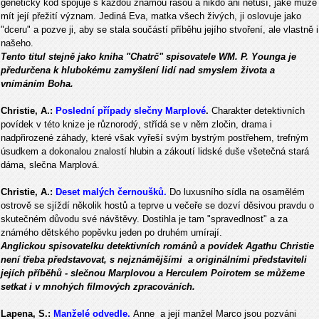
genetický kód spojuje s každou známou rasou a nikdo ani netuší, jaké může
mít její přežití význam. Jediná Eva, matka všech živých, ji oslovuje jako
"dceru" a pozve ji, aby se stala součástí příběhu jejího stvoření, ale vlastně i
našeho.
Tento titul stejně jako kniha "Chatrč" spisovatele WM. P. Younga je
předurčena k hlubokému zamyšlení lidí nad smyslem života a
vnímáním Boha.
Christie, A.:
Poslední případy slečny Marplové
.
Charakter detektivních
povídek v této knize je různorodý, střídá se v něm zločin, drama i
nadpřirozené záhady, které však vyřeší svým bystrým postřehem, trefným
úsudkem a dokonalou znalostí hlubin a zákoutí lidské duše všetečná stará
dáma, slečna Marplová.
Christie, A.:
Deset malých černoušků.
Do luxusního sídla na osamělém
ostrově se sjíždí několik hostů a teprve u večeře se dozví děsivou pravdu o
skutečném důvodu své návštěvy. Dostihla je tam "spravedlnost" a za
známého dětského popěvku jeden po druhém umírají.
Anglickou spisovatelku detektivních románů a povídek Agathu Christie
není třeba představovat, s nejznámějšími a originálními představiteli
jejích příběhů - slečnou Marplovou a Herculem Poirotem se můžeme
setkat i v mnohých filmových zpracováních.
Lapena, S.:
Manželé odvedle.
Anne a její manžel Marco jsou pozváni