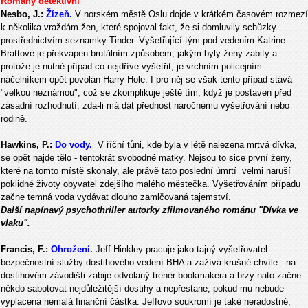
Romány detektivní
Nesbo, J.:
Žízeň.
V norském městě Oslu dojde v krátkém časovém rozmezí
k několika vraždám žen, které spojoval fakt, že si domluvily schůzky
prostřednictvím seznamky Tinder. Vyšetřující tým pod vedením Katrine
Brattové je překvapen brutálním způsobem, jakým byly ženy zabity a
protože je nutné případ co nejdříve vyšetřit, je vrchním policejním
náčelníkem opět povolán Harry Hole. I pro něj se však tento případ stává
"velkou neznámou", což se zkomplikuje ještě tím, když je postaven před
zásadní rozhodnutí, zda-li má dát přednost náročnému vyšetřování nebo
rodině.
Hawkins, P.:
Do vody.
V říční tůni, kde byla v létě nalezena mrtvá dívka,
se opět najde tělo - tentokrát svobodné matky. Nejsou to sice první ženy,
které na tomto místě skonaly, ale právě tato poslední úmrtí velmi naruší
poklidné životy obyvatel zdejšího malého městečka. Vyšetřováním případu
začne temná voda vydávat dlouho zamlčovaná tajemství.
Další napínavý psychothriller autorky zfilmovaného románu "Dívka ve
vlaku".
Francis, F.:
Ohrožení.
Jeff Hinkley pracuje jako tajný vyšetřovatel
bezpečnostní služby dostihového vedení BHA a zažívá krušné chvíle - na
dostihovém závodišti zabije odvolaný trenér bookmakera a brzy nato začne
někdo sabotovat nejdůležitější dostihy a nepřestane, pokud mu nebude
vyplacena nemalá finanční částka. Jeffovo soukromí je také neradostné,