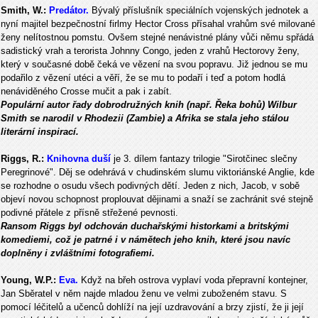
Smith, W.:
Predátor.
Bývalý příslušník speciálních vojenských jednotek a
nyní majitel bezpečnostní firlmy Hector Cross přísahal vrahům své milované
ženy nelítostnou pomstu. Ovšem stejné nenávistné plány vůči němu spřádá
sadistický vrah a terorista Johnny Congo, jeden z vrahů Hectorovy ženy,
který v současné době čeká ve vězení na svou popravu. Již jednou se mu
podařilo z vězení utéci a věří, že se mu to podaří i teď a potom hodlá
nenáviděného Crosse mučit a pak i zabít.
Populární autor řady dobrodružných knih (např. Řeka bohů) Wilbur
Smith se narodil v Rhodezii (Zambie) a Afrika se stala jeho stálou
literární inspirací.
Riggs, R.:
Knihovna duší
je 3. dílem fantazy trilogie "Sirotčinec slečny
Peregrinové". Děj se odehrává v chudinském slumu viktoriánské Anglie, kde
se rozhodne o osudu všech podivných dětí. Jeden z nich, Jacob, v sobě
objeví novou schopnost proplouvat dějinami a snaží se zachránit své stejně
podivné přátele z přísně střežené pevnosti.
Ransom Riggs byl odchován duchařskými historkami a britskými
komediemi, což je patrné i v námětech jeho knih, které jsou navíc
doplněny i zvláštními fotografiemi.
Young, W.P.:
Eva.
Když na břeh ostrova vyplaví voda přepravní kontejner,
Jan Sběratel v něm najde mladou ženu ve velmi zuboženém stavu. S
pomocí léčitelů a učenců dohlíží na její uzdravování a brzy zjistí, že ji její