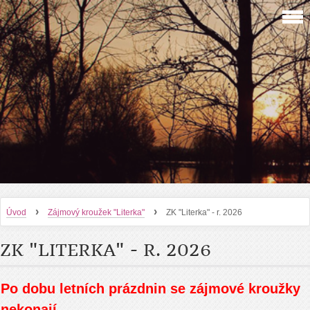
›
›
Úvod
Zájmový kroužek "Literka"
ZK "Literka" - r. 2026
ZK "LITERKA" - R. 2026
Po dobu letních prázdnin se zájmové kroužky
nekonají.