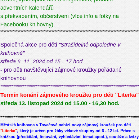
adventních kalendářů
s překvapením, občerstvení (více info a fotky na
Facebooku knihovny).
*****************************************************************************************
Společná akce pro děti
"Strašidelné odpoledne v
knihovně"
středa 6. 11. 2024 od 15 - 17 hod.
- pro děti navštěvující zájmové kroužky pořádané
knihovnou
***************************************************************
Termín konání zájmového kroužku pro děti "Literka"
středa 13. listopad 2024 od 15.00 - 16,30 hod.
***************************************************************
Městská knihovna v Tovačově nabízí nový zájmový kroužek pro děti
"Literka"
, který je určen pro žáky věkové skupiny od 6 - 12 let. Práce s
knížkou (předčítání, listování, vyhledávání témat apod.), soutěže a kvízy