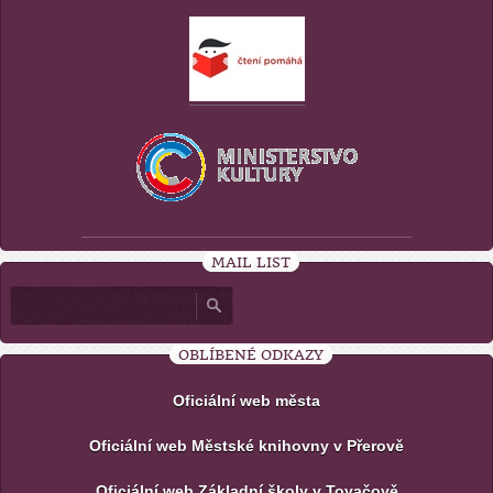
MAIL LIST
OBLÍBENÉ ODKAZY
Oficiální web města
Oficiální web Městské knihovny v Přerově
Oficiální web Základní školy v Tovačově