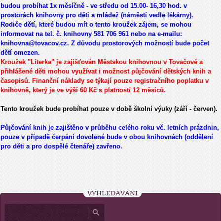
budou probíhat 1x měsíčně - ve středu od 15.00- 16,30 hod. v
prostorách knihovny pro děti a mládež (náměstí vedle lékárny).
Rodiče dětí, které budou mít o tento kroužek zájem, se mohou
informovat na tel. č. knihovny 581 706 961 nebo na e-mailu:
knihovna@tovacov.cz. Z důvodu prostorových možností bude počet
dětí omezen.
Kroužek "Literka" je zajišťován Městskou knihovnou v Tovačově a
přihlášené děti mohou využívat i možnost půjčování dětských knih a
časopisů. Finanční náklady se týkají pouze registračního poplatku v
knihovně, který je ve výši 60 Kč s platností 12 měsíců.
Tento kroužek bude probíhat pouze v době školní výuky (září - červen).
Půjčování knih je zajištěno v průběhu celého roku vč. letních prázdnin,
pouze v případě čerpání dovolené bude v obou knihovnách (oddělení
pro děti a pro dospělé čtenáře) zavřeno.
VYHLEDÁVÁNÍ