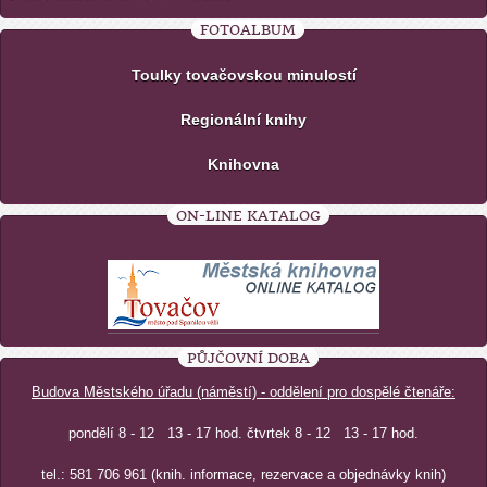
FOTOALBUM
Toulky tovačovskou minulostí
Regionální knihy
Knihovna
ON-LINE KATALOG
PŮJČOVNÍ DOBA
Budova Městského úřadu (náměstí) - oddělení pro dospělé čtenáře:
pondělí 8 - 12 13 - 17 hod. čtvrtek 8 - 12 13 - 17 hod.
tel.: 581 706 961 (knih. informace, rezervace a objednávky knih)