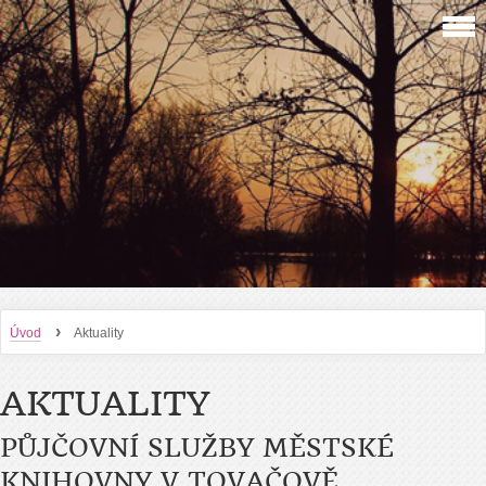
›
Úvod
Aktuality
AKTUALITY
PŮJČOVNÍ SLUŽBY MĚSTSKÉ
KNIHOVNY V TOVAČOVĚ