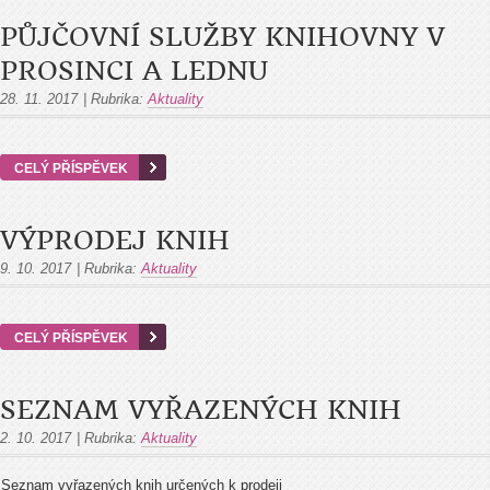
PŮJČOVNÍ SLUŽBY KNIHOVNY V
PROSINCI A LEDNU
28. 11. 2017
|
Rubrika:
Aktuality
CELÝ PŘÍSPĚVEK
VÝPRODEJ KNIH
9. 10. 2017
|
Rubrika:
Aktuality
CELÝ PŘÍSPĚVEK
SEZNAM VYŘAZENÝCH KNIH
2. 10. 2017
|
Rubrika:
Aktuality
Seznam vyřazených knih určených k prodeji