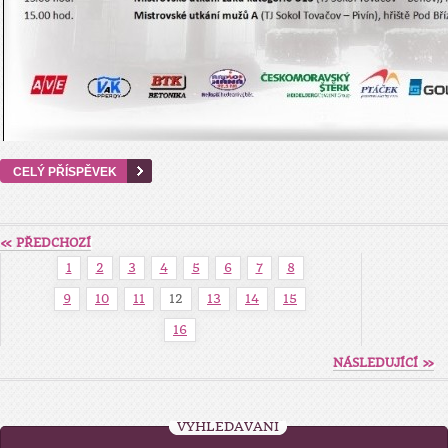
CELÝ PŘÍSPĚVEK
« PŘEDCHOZÍ
1
2
3
4
5
6
7
8
9
10
11
12
13
14
15
16
NÁSLEDUJÍCÍ »
VYHLEDÁVÁNÍ