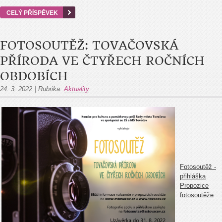
CELÝ PŘÍSPĚVEK
FOTOSOUTĚŽ: TOVAČOVSKÁ
PŘÍRODA VE ČTYŘECH ROČNÍCH
OBDOBÍCH
24. 3. 2022
|
Rubrika:
Aktuality
Fotosoutěž -
přihláška
Propozice
fotosoutěže