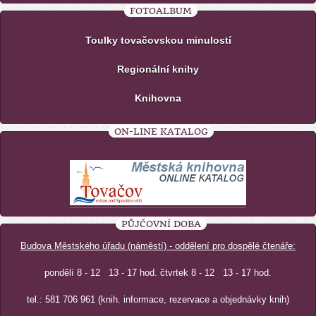
FOTOALBUM
Toulky tovačovskou minulostí
Regionální knihy
Knihovna
ON-LINE KATALOG
PŮJČOVNÍ DOBA
Budova Městského úřadu (náměstí) - oddělení pro dospělé čtenáře:
pondělí 8 - 12 13 - 17 hod. čtvrtek 8 - 12 13 - 17 hod.
tel.: 581 706 961 (knih. informace, rezervace a objednávky knih)