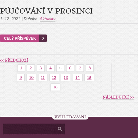
PŮJČOVÁNÍ V PROSINCI
1. 12. 2021
|
Rubrika:
Aktuality
CELÝ PŘÍSPĚVEK
« PŘEDCHOZÍ
1
2
3
4
5
6
7
8
9
10
11
12
13
14
15
16
NÁSLEDUJÍCÍ »
VYHLEDÁVÁNÍ