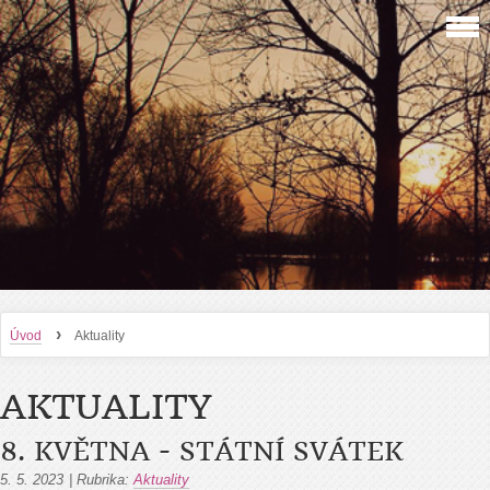
›
Úvod
Aktuality
AKTUALITY
8. KVĚTNA - STÁTNÍ SVÁTEK
5. 5. 2023
|
Rubrika:
Aktuality